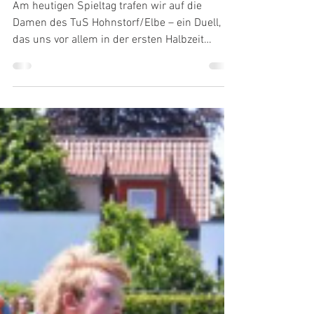
Hohnstorf/Elbe (23:19)
Am heutigen Spieltag trafen wir auf die
Damen des TuS Hohnstorf/Elbe – ein Duell,
das uns vor allem in der ersten Halbzeit
einiges abverlangte. Von Beginn an fanden wir
nur schwer in die Partie: Unkonzentrierte
Pässe, überhastete Abschlüsse und zu wenig
Bewegung im Angriff machten es uns schwer,
Lücken zu finden und klare Torchancen
herauszuspielen. So liefen wir über weite
Strecken der ersten Hälfte einem Rückstand
hinterher und gingen mit einem knappen 8:9
in die Halbzeitpa