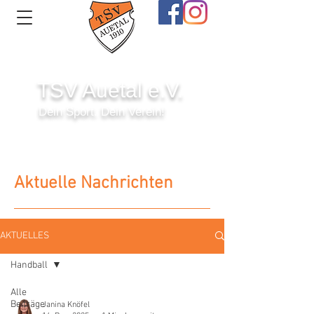
TSV Auetal e.V.
Dein Sport. Dein Verein!
Anmelden
Aktuelle Nachrichten
AKTUELLES
Handball
Alle
Beiträge
Janina Knöfel