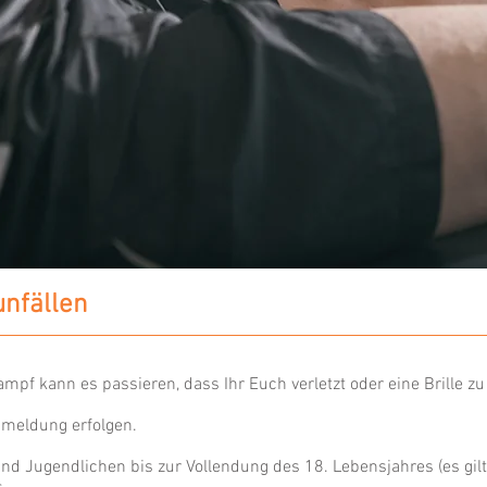
unfällen
mpf kann es passieren, dass Ihr Euch verletzt oder eine Brille zu
nmeldung erfolgen.
d Jugendlichen bis zur Vollendung des 18. Lebensjahres (es gilt