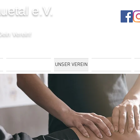
uetal e.V.
Dein Verein!
T
VERANSTALTUNGEN
UNSER VEREIN
MITGLIEDSCHAFT
K