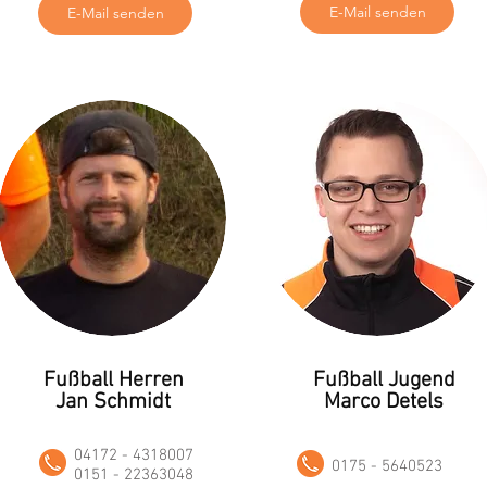
E-Mail senden
E-Mail senden
Fußball Herren
Fußball Jugend
Jan Schmidt
Marco Detels
04172 - 4318007
0175 - 5640523
0151 - 22363048