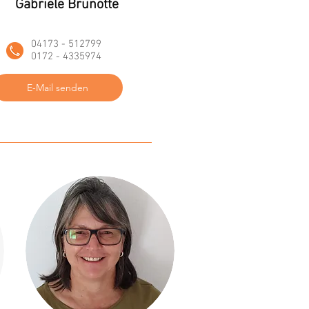
Gabriele Brunotte
04173 - 512799
0172 - 4335974
E-Mail senden