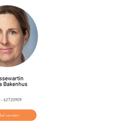
ssewartin
a Bakenhus
 - 62720909
ail senden