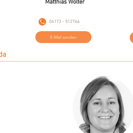
Matthias Wolter
04173 - 512766
E-Mail senden
da