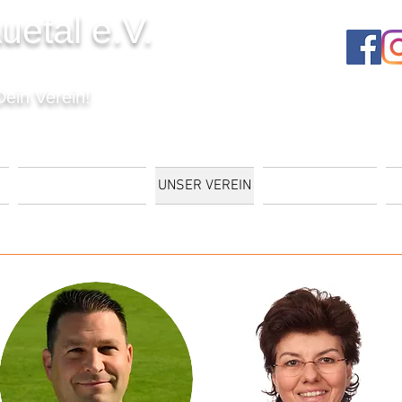
uetal e.V.
Dein Verein!
T
VERANSTALTUNGEN
UNSER VEREIN
MITGLIEDSCHAFT
K