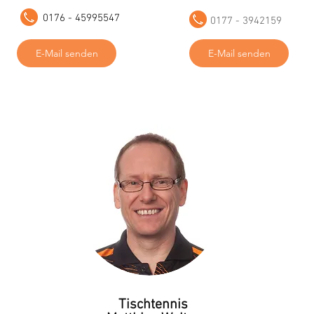
0176 - 45995547
0177 - 3942159
E-Mail senden
E-Mail senden
Tischtennis