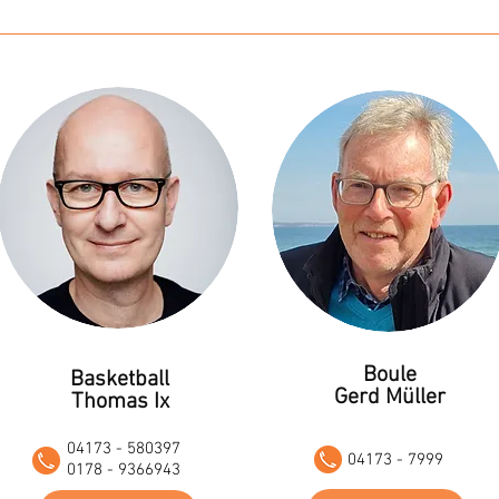
Boule
Basketball
Gerd Müller
Thomas Ix
04173 - 580397
04173 - 7999
0178 - 9366943