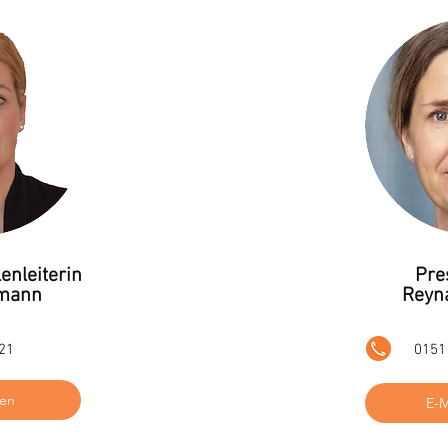
enleiterin
Pre
mann
Reyn
21
0151
den
E-M