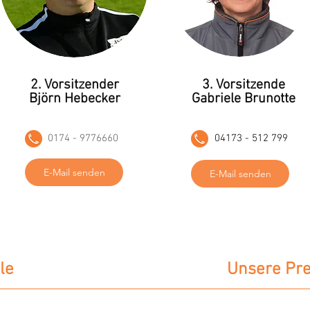
2. Vorsitzender
3. Vorsitzende
Björn Hebecker
Gabriele Brunotte
0174 - 9776660
04173 - 512 799
E-Mail senden
E-Mail senden
le
Unsere Pre