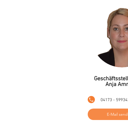
Geschäftsstell
Anja Am
04173 - 59934
E-Mail sen