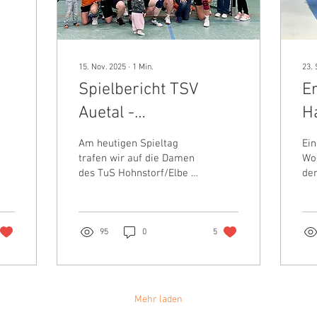
15. Nov. 2025
∙
1
Min.
23. 
Spielbericht TSV
E
Auetal -
H
Hohnstorf/Elbe
W
Am heutigen Spieltag
Ei
(23:19)
T
trafen wir auf die Damen
Woc
des TuS Hohnstorf/Elbe –
de
ein Duell, das uns vor
Ha
allem in der ersten
des
Halbzeit einiges
di
abverlangte. Von Beginn
als
95
0
5
an fanden wir nur schwer
in die Partie:
Unkonzentrierte Pässe,
überhastete Abschlüsse
Mehr laden
und zu wenig Bewegung