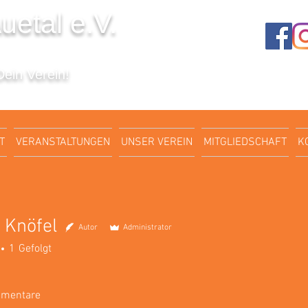
uetal e.V.
Dein Verein!
T
VERANSTALTUNGEN
UNSER VEREIN
MITGLIEDSCHAFT
K
 Knöfel
Autor
Administrator
1
Gefolgt
mentare