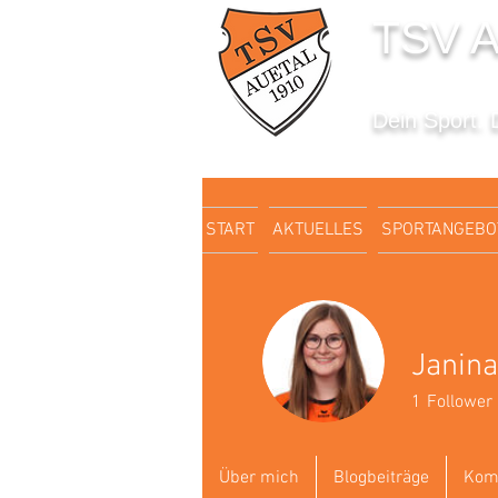
TSV A
Dein Sport. 
START
AKTUELLES
SPORTANGEBO
Janina
1
Follower
Über mich
Blogbeiträge
Kom