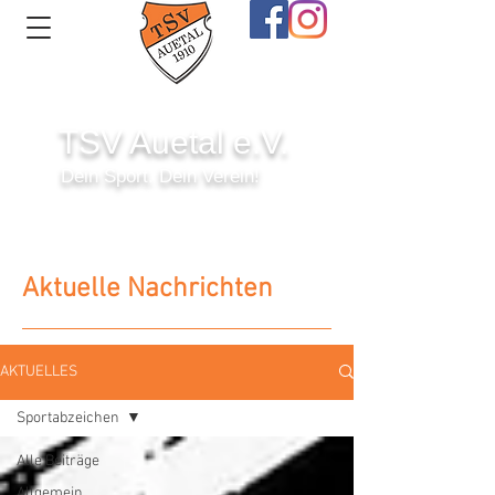
TSV Auetal e.V.
Dein Sport. Dein Verein!
Anmelden
Aktuelle Nachrichten
AKTUELLES
Sportabzeichen
Alle Beiträge
Allgemein