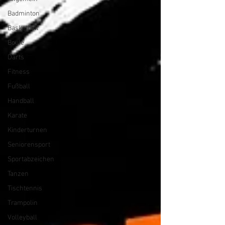
Badminton
Basketball
Boule
Darts
Fitness
Fußball
Handball
Karate
Kinderturnen
Seniorensport
Sportabzeichen
Tanzen
Tischtennis
Trampolin
Volleyball