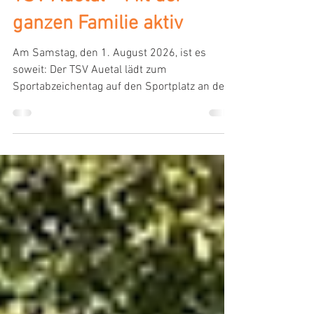
Sportabzeichentag beim
TSV Auetal – Mit der
ganzen Familie aktiv
Am Samstag, den 1. August 2026, ist es
soweit: Der TSV Auetal lädt zum
Sportabzeichentag auf den Sportplatz an der
Auetalhalle in Garstedt ein. Von 11 bis 15 Uhr
könnt ihr vorbeikommen, mitmachen und das
Deutsche Sportabzeichen ablegen – für
Kinder und Jugendliche von 6 bis 17 Jahren,
aber auch für die ganze Familie. Das
Wichtigste kurz zusammengefasst: Samstag,
1. August 2026, 11–15 Uhr Sportplatz an der
Auetalhalle, Garstedt Für Kinder und
Jugendliche (6–17 Jahre), Eltern,