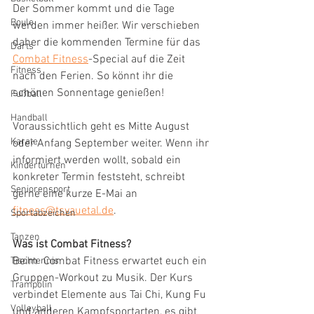
Der Sommer kommt und die Tage 
Boule
werden immer heißer. Wir verschieben 
daher die kommenden Termine für das 
Darts
Combat Fitness
-Special auf die Zeit 
Fitness
nach den Ferien. So könnt ihr die 
schönen Sonnentage genießen! 
Fußball
Handball
Voraussichtlich geht es Mitte August 
Karate
oder Anfang September weiter. Wenn ihr 
informiert werden wollt, sobald ein 
Kinderturnen
konkreter Termin feststeht, schreibt 
Seniorensport
gerne eine kurze E-Mai an 
fitness@tsvauetal.de
. 
Sportabzeichen
Tanzen
Was ist Combat Fitness?
Beim  Combat Fitness erwartet euch ein 
Tischtennis
Gruppen-Workout zu Musik. Der Kurs 
Trampolin
verbindet Elemente aus Tai Chi, Kung Fu 
Volleyball
und anderen Kampfsportarten, es gibt 