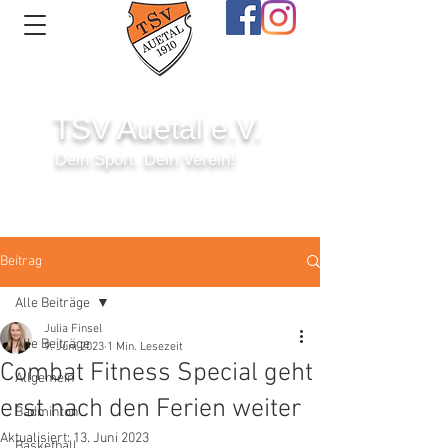
TSV Auetal e.V.
Dein Sport. Dein Verein!
Anmelden
Beitrag
Alle Beiträge
Julia Finsel
Alle Beiträge
9. Juni 2023
1 Min. Lesezeit
Combat Fitness Special geht
Allgemein
erst nach den Ferien weiter
Badminton
Aktualisiert:
13. Juni 2023
Basketball