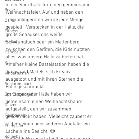
in der Sporthalle für einen gemeinsame 
Boule
Weihnachtsfeier. Auf und neben den 
Trampolingeräten wurde jede Menge 
Darts
gespielt.  Verstecken in der Halle, die 
Fitness
große Schaukel, das weiße 
Fußball
Schwungtuch oder ein Mattenberg 
zwischen den Geräten, die Kids nutzten 
Handball
alles, was unsere Halle zu bieten hat. 
Karate
An einer kleine Bastelstation haben die 
Jungs und Mädels sich kreativ 
Kinderturnen
ausgetobt und mit ihren Sternen die 
Seniorensport
Halle geschmückt. 
Im Eingang der Halle haben wir 
Sportabzeichen
gemeinsam einen Weihnachtsbaum 
Tanzen
aufgestellt, den wir zusammen 
Tischtennis
geschmückt haben. Vielleicht zaubert er 
ja dem einen oder anderen Auetaler ein 
Trampolin
Lächeln ins Gesicht. 😊
Volleyball
Nach der Pizzaparty hieß es dann warm 