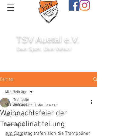
TSV Auetal e.V.
Dein Sport. Dein Verein!
Anmelden
Beitrag
Alle Beiträge
Trampolin
Alle Beiträge
29. Nov. 2021
1 Min. Lesezeit
Weihnachtsfeier der
Allgemein
Trampolinabteilung
Badminton
Am Samstag trafen sich die Trampoliner 
Basketball