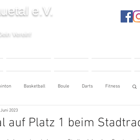
uetal e.V.
Dein Verein!
T
VERANSTALTUNGEN
UNSER VEREIN
MITGLIEDSCHAFT
K
inton
Basketball
Boule
Darts
Fitness
 Juni 2023
e
Kinderturnen
Seniorensport
l auf Platz 1 beim Stadtra
Tischtennis
Trampolin
Volleyball
Vorstand