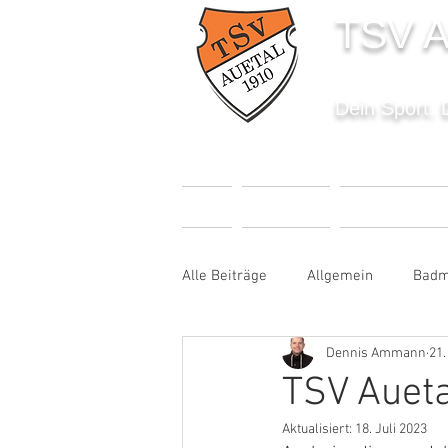
TSV A
Dein Sport. 
START
AKTUELLES
SPORTANGEBO
Alle Beiträge
Allgemein
Badm
Dennis Ammann
21.
Fußball
Handball
Karat
TSV Aueta
Aktualisiert:
18. Juli 2023
Sportabzeichen
Tanzen