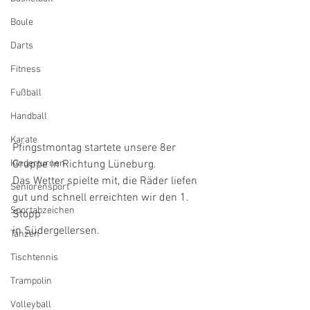
Boule
Darts
Fitness
Fußball
Handball
Karate
Pfingstmontag startete unsere 8er 
Gruppe in Richtung Lüneburg.
Kinderturnen
Das Wetter spielte mit, die Räder liefen 
Seniorensport
gut und schnell erreichten wir den 1. 
Sportabzeichen
Stopp
in Südergellersen.
Tanzen
Tischtennis
Trampolin
Volleyball