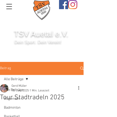
TSV Auetal e.V.
Dein Sport. Dein Verein!
Anmelden
Beitrag
Alle Beiträge
Gerd Müller
Alle Beiträge
10. Juni 2025
1 Min. Lesezeit
Tour Stadtradeln 2025
Allgemein
Badminton
Basketball