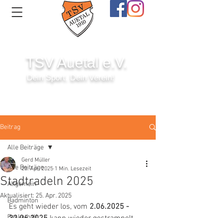
TSV Auetal e.V.
Dein Sport. Dein Verein!
Anmelden
Beitrag
Alle Beiträge
Gerd Müller
Alle Beiträge
23. Apr. 2025
1 Min. Lesezeit
Stadtradeln 2025
Allgemein
Aktualisiert:
25. Apr. 2025
Badminton
Es geht wieder los, vom 
2.06.2025 - 
Basketball