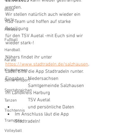
22.06.2025 
kann wieder gestrampelt 
werden.
Boule
Wir stellen natürlich auch wieder ein 
Darts
Rad-Team und hoffen auf starke 
Beteiligung
Fitness
für den TSV Auetal -mit Euch sind wir 
Fußball
wieder stark-!
Handball
Nähers findet ihr unter 
Karate
https://www.stadtradeln.de/salzhausen
.
Kinderturnen
Ladet bitte die App Stadtradeln runter.
Eingaben : Niedersachsen 
Seniorensport
                   Samtgemeinde Salzhausen 
Sportabzeichen
im Landkreis Harburg
                   TSV Auetal
Tanzen
           und persönliche Daten 
Tischtennis
Im Anschluss läut die App 
Trampolin
Stadtradeln!
Volleyball