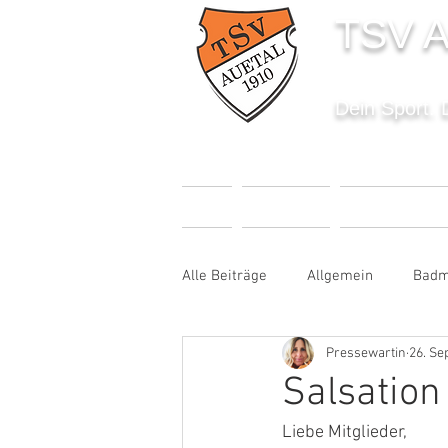
TSV A
Dein Sport. 
START
AKTUELLES
SPORTANGEBO
Alle Beiträge
Allgemein
Badm
Pressewartin
26. Se
Fußball
Handball
Karat
Salsation
Liebe Mitglieder,
Sportabzeichen
Tanzen