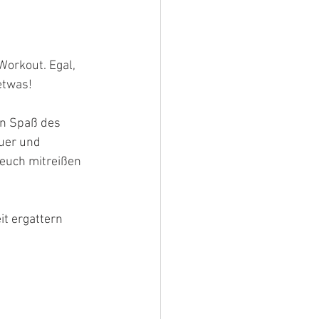
orkout. Egal, 
etwas!
en Spaß des 
uer und 
euch mitreißen 
it ergattern 