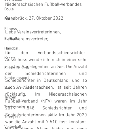
Niedersächsischen Fußball-Verbandes
Boule
Osnabrück, 27. Oktober 2022
Darts
Fitness
Liebe Vereinsvertreterinnen,
Fußball
liebe Vereinsvertreter,
Handball
für den Verbandsschiedsrichter-
Karate
Ausschuss wende ich mich in einer sehr 
ernsten Angelegenheit an Sie. Die Anzahl 
Kinderturnen
der Schiedsrichterinnen und 
Seniorensport
Schiedsrichter in Deutschland, und so 
auch in Niedersachsen, ist seit Jahren 
Sportabzeichen
rückläufig. Im Niedersächsischen 
Tanzen
Fußball-Verband (NFV) waren im Jahr 
Tischtennis
2019 7.548 Schiedsrichter und 
Schiedsrichterinnen aktiv. Im Jahr 2020 
Trampolin
war die Anzahl mit 7.510 fast konstant. 
Volleyball
Mit heutigem Stand leider nur noch 