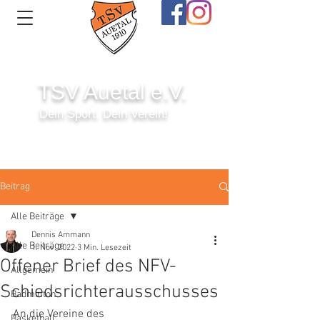
TSV Auetal e.V.
Dein Sport. Dein Verein!
Anmelden
Beitrag
Alle Beiträge
Dennis Ammann
Alle Beiträge
1. Nov. 2022
3 Min. Lesezeit
Offener Brief des NFV-
Allgemein
Schiedsrichterausschusses
Badminton
An die Vereine des
Basketball