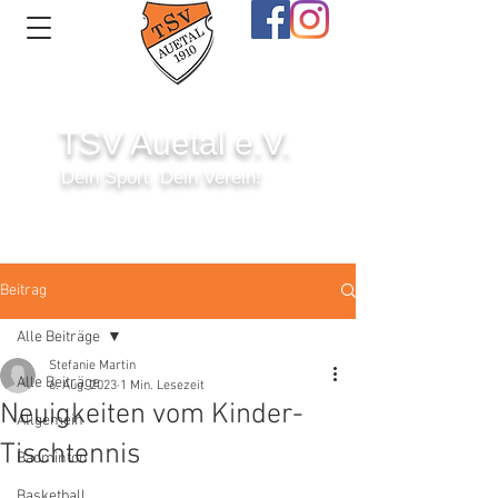
TSV Auetal e.V.
Dein Sport. Dein Verein!
Anmelden
Beitrag
Alle Beiträge
Stefanie Martin
Alle Beiträge
6. Aug. 2023
1 Min. Lesezeit
Neuigkeiten vom Kinder-
Allgemein
Tischtennis
Badminton
Basketball