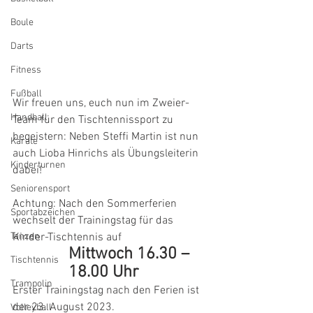
Boule
Darts
Fitness
Fußball
Wir freuen uns, euch nun im Zweier-
Handball
Team für den Tischtennissport zu 
begeistern: Neben Steffi Martin ist nun 
Karate
auch Lioba Hinrichs als Übungsleiterin 
Kinderturnen
dabei! 
Seniorensport
Achtung: Nach den Sommerferien 
Sportabzeichen
wechselt der Trainingstag für das 
Tanzen
Kinder-Tischtennis auf 
Mittwoch 16.30 – 
Tischtennis
18.00 Uhr
Trampolin
Erster Trainingstag nach den Ferien ist 
der 23. August 2023.
Volleyball