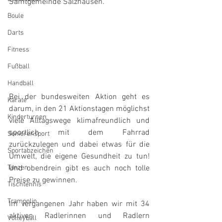
Samtgemeinde Salzhausen.
Boule
Darts
Fitness
Fußball
Handball
Bei der bundesweiten Aktion geht es 
Karate
darum, in den 21 Aktionstagen möglichst 
Kinderturnen
viele Alltagswege klimafreundlich und 
sportlich mit dem Fahrrad 
Seniorensport
zurückzulegen und dabei etwas für die 
Sportabzeichen
Umwelt, die eigene Gesundheit zu tun! 
Tanzen
Und obendrein gibt es auch noch tolle 
Preise zu gewinnen.
Tischtennis
Trampolin
Im vergangenen Jahr haben wir mit 34 
aktiven Radlerinnen und Radlern 
Volleyball