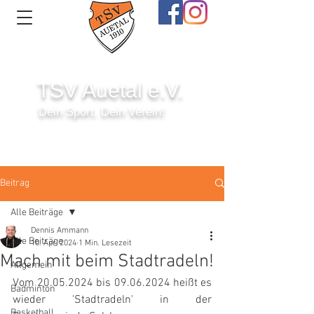
TSV Auetal e.V.
Dein Sport. Dein Verein!
Anmelden
Beitrag
Alle Beiträge
Dennis Ammann
Alle Beiträge
10. Apr. 2024
1 Min. Lesezeit
Mach mit beim Stadtradeln!
Allgemein
Vom 20.05.2024 bis 09.06.2024 heißt es 
Badminton
wieder 'Stadtradeln' in der 
Basketball