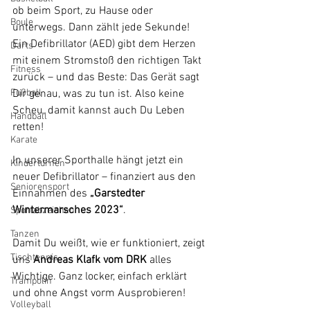
ob beim Sport, zu Hause oder 
Boule
unterwegs. Dann zählt jede Sekunde! 
Ein Defibrillator (AED) gibt dem Herzen 
Darts
mit einem Stromstoß den richtigen Takt 
Fitness
zurück – und das Beste: Das Gerät sagt 
Fußball
Dir genau, was zu tun ist. Also keine 
Scheu, damit kannst auch Du Leben 
Handball
retten!
Karate
In unserer Sporthalle hängt jetzt ein 
Kinderturnen
neuer Defibrillator – finanziert aus den 
Seniorensport
Einnahmen des 
„Garstedter 
Wintermarsches 2023“
. 
Sportabzeichen
Tanzen
Damit Du weißt, wie er funktioniert, zeigt 
Tischtennis
uns 
Andreas Klafk vom DRK
 alles 
Wichtige. Ganz locker, einfach erklärt 
Trampolin
und ohne Angst vorm Ausprobieren!
Volleyball