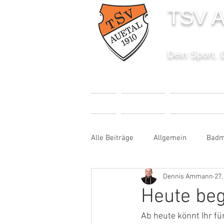
TSV A
Dein Sport. 
START
AKTUELLES
SPORTANGEBO
Alle Beiträge
Allgemein
Badm
Dennis Ammann
27.
Fußball
Handball
Karat
Heute beg
Ab heute könnt Ihr f
Sportabzeichen
Tanzen