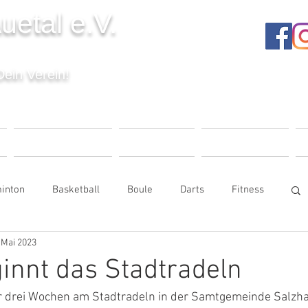
uetal e.V.
Dein Verein!
T
VERANSTALTUNGEN
UNSER VEREIN
MITGLIEDSCHAFT
K
inton
Basketball
Boule
Darts
Fitness
 Mai 2023
e
Kinderturnen
Seniorensport
innt das Stadtradeln
ür drei Wochen am Stadtradeln in der Samtgemeinde Salzh
Tischtennis
Trampolin
Volleyball
Vorstand