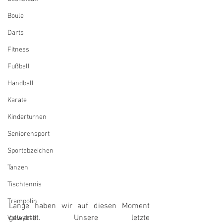
Boule
Darts
Fitness
Fußball
Handball
Karate
Kinderturnen
Seniorensport
Sportabzeichen
Tanzen
Tischtennis
Trampolin
Lange haben wir auf diesen Moment 
gewartet. Unsere letzte 
Volleyball