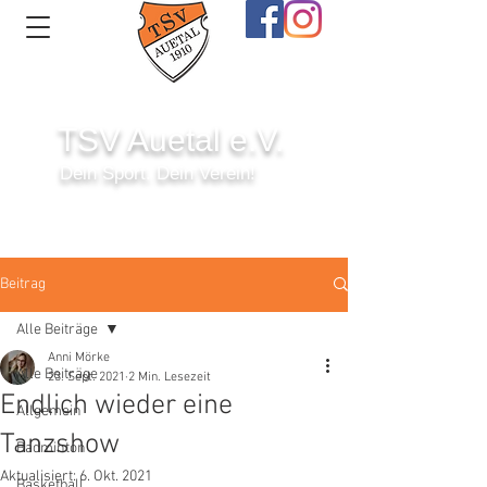
TSV Auetal e.V.
Dein Sport. Dein Verein!
Anmelden
Beitrag
Alle Beiträge
Anni Mörke
Alle Beiträge
23. Sept. 2021
2 Min. Lesezeit
Endlich wieder eine
Allgemein
Tanzshow
Badminton
Aktualisiert:
6. Okt. 2021
Basketball