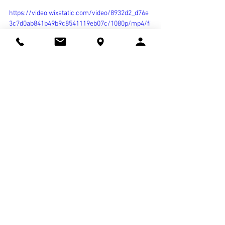
https://video.wixstatic.com/video/8932d2_d76e
3c7d0ab841b49b9c8541119eb07c/1080p/mp4/fi
le.mp4
Tanzen