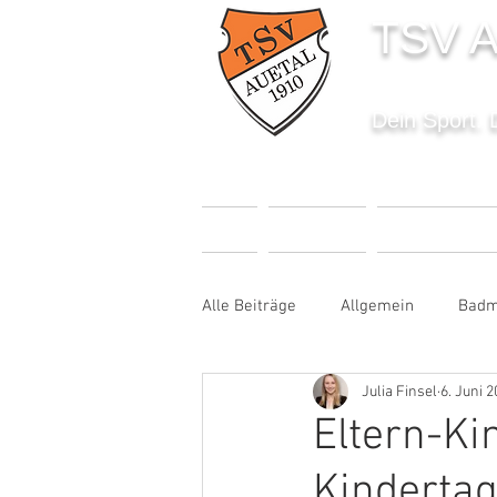
TSV A
Dein Sport. 
START
AKTUELLES
SPORTANGEBO
Alle Beiträge
Allgemein
Badm
Julia Finsel
6. Juni 
Fußball
Handball
Karat
Eltern-Ki
Kinderta
Sportabzeichen
Tanzen