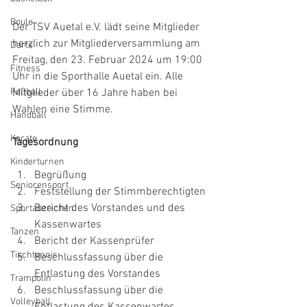
Boule
Der TSV Auetal e.V. lädt seine Mitglieder 
herzlich zur Mitgliederversammlung am 
Darts
Freitag, den 23. Februar 2024 um 19:00 
Fitness
Uhr in die Sporthalle Auetal ein. Alle 
Fußball
Mitglieder über 16 Jahre haben bei 
Wahlen eine Stimme.
Handball
Karate
Tagesordnung
Kinderturnen
Begrüßung
Seniorensport
Feststellung der Stimmberechtigten
Bericht des Vorstandes und des 
Sportabzeichen
Kassenwartes
Tanzen
Bericht der Kassenprüfer
Tischtennis
Beschlussfassung über die 
Entlastung des Vorstandes
Trampolin
Beschlussfassung über die 
Volleyball
Entlastung des Kassenwartes