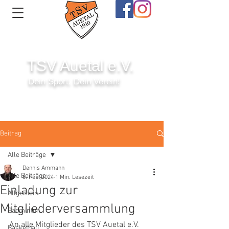
TSV Auetal e.V.
Dein Sport. Dein Verein!
Anmelden
Beitrag
Alle Beiträge
Dennis Ammann
Alle Beiträge
5. Feb. 2024
1 Min. Lesezeit
Einladung zur
Allgemein
Mitgliederversammlung
Badminton
An alle Mitglieder des TSV Auetal e.V.
Basketball