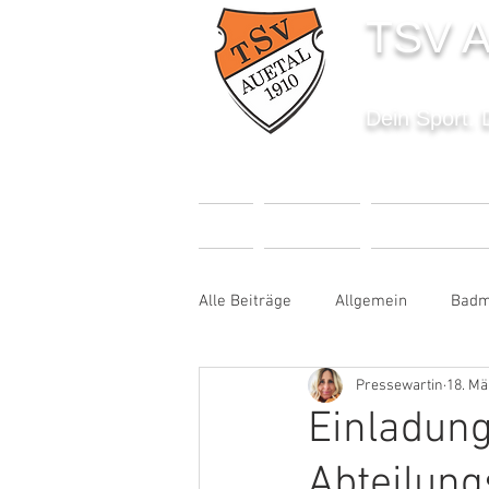
TSV A
Dein Sport. 
START
AKTUELLES
SPORTANGEBO
Alle Beiträge
Allgemein
Badm
Pressewartin
18. Mä
Fußball
Handball
Karat
Einladung
Abteilun
Sportabzeichen
Tanzen