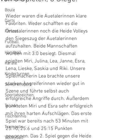
Boule
Wieder waren die Auetalerinnen klare 
Darts
Favoriten. Weder schafften es die 
Örtzetalerinnen noch die Heide Volleys 
Fitness
den Siegeszug der Auetalerinnen 
Fußball
aufzuhalten. Beide Mannschaften 
Handball
wurden mit 3:0 besiegt. Diesmal 
spielten Miri, Julina, Lea, Janne, Esra, 
Karate
Lena, Lieske, Saskia und Riki. Unsere 
Kinderturnen
Spielmacherin Lea brachte unsere 
starken Angreiferinnen wieder gut in 
Seniorensport
Szene und führte selbst auch 
Sportabzeichen
erfolgreiche Angriffe durch. Außerdem 
Tanzen
punkteten Miri und Esra sehr erfolgreich 
mit ihren harten Aufschlägen. Das erste 
Tischtennis
Spiel war bereits nach 53 Minuten mit 
Trampolin
25:10, 25:6 und 25:15 Punkten 
gewonnen. Das 2. Spiel gegen die Heide 
Volleyball