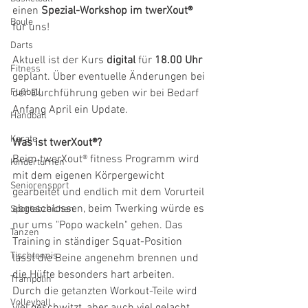
einen 
Spezial-Workshop im twerXout®
Boule
für uns!
Darts
Aktuell ist der Kurs 
digital 
für
 18.00 Uhr 
Fitness
geplant. Über eventuelle Änderungen bei 
Fußball
der Durchführung geben wir bei Bedarf 
Anfang April ein Update.
Handball
Karate
Was ist twerXout®?
Beim twerXout® fitness Programm wird 
Kinderturnen
mit dem eigenen Körpergewicht 
Seniorensport
gearbeitet und endlich mit dem Vorurteil 
abgeschlossen, beim Twerking würde es 
Sportabzeichen
nur ums "Popo wackeln" gehen. Das 
Tanzen
Training in ständiger Squat-Position 
Tischtennis
lässt die Beine angenehm brennen und 
die Hüfte besonders hart arbeiten. 
Trampolin
Durch die getanzten Workout-Teile wird 
Volleyball
viel geschwitzt, aber auch viel gelacht. 