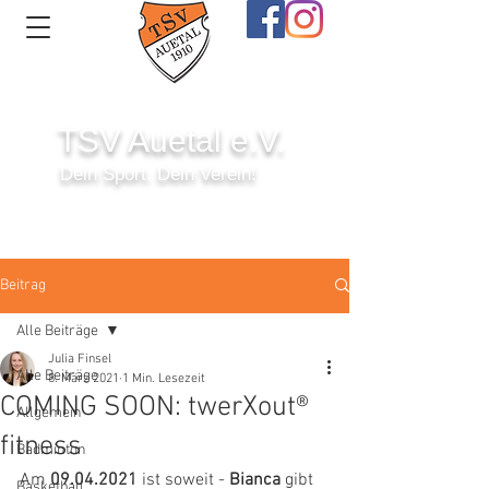
TSV Auetal e.V.
Dein Sport. Dein Verein!
Anmelden
Beitrag
Alle Beiträge
Julia Finsel
Alle Beiträge
8. März 2021
1 Min. Lesezeit
COMING SOON: twerXout®
Allgemein
fitness
Badminton
Am
 09.04.2021
 ist soweit - 
Bianca 
gibt 
Basketball