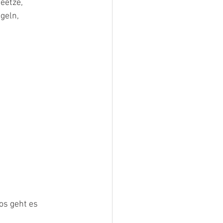
eetze,
geln,
los geht es