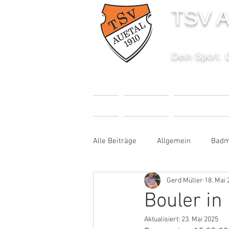
TSV A
Dein Sport. 
START
AKTUELLES
SPORTANGEBO
Alle Beiträge
Allgemein
Badm
Gerd Müller
18. Mai 
Fußball
Handball
Karat
Bouler in
Aktualisiert:
23. Mai 2025
Sportabzeichen
Tanzen