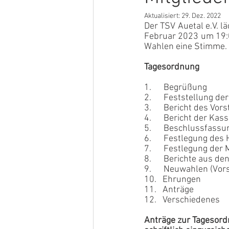
Aktualisiert:
29. Dez. 2022
Der TSV Auetal e.V. l
Februar 2023 um 19:00
Wahlen eine Stimme.
Tagesordnung
1.      Begrüßung
2.      Feststellung 
3.      Bericht des V
4.      Bericht der Ka
5.      Beschlussfas
6.      Festlegung de
7.      Festlegung der
8.      Berichte aus d
9.      Neuwahlen (Vor
10.   Ehrungen
11.   Anträge
12.   Verschiedenes
Anträge zur Tagesord