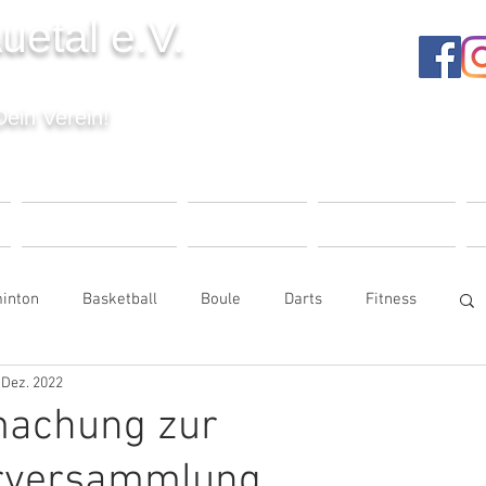
uetal e.V.
Dein Verein!
T
VERANSTALTUNGEN
UNSER VEREIN
MITGLIEDSCHAFT
K
inton
Basketball
Boule
Darts
Fitness
 Dez. 2022
e
Kinderturnen
Seniorensport
achung zur
erversammlung
Tischtennis
Trampolin
Volleyball
Vorstand