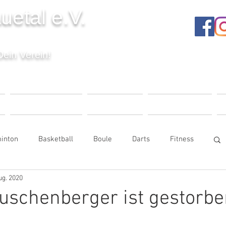
uetal e.V.
Dein Verein!
T
VERANSTALTUNGEN
UNSER VEREIN
MITGLIEDSCHAFT
K
inton
Basketball
Boule
Darts
Fitness
ug. 2020
e
Kinderturnen
Seniorensport
uschenberger ist gestorbe
Tischtennis
Trampolin
Volleyball
Vorstand