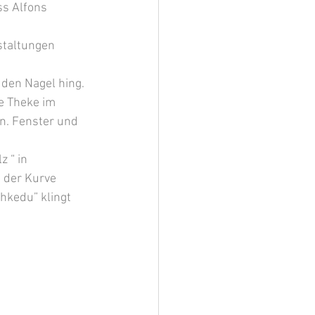
ss Alfons 
staltungen 
 den Nagel hing.
e Theke im 
n. Fenster und 
 “ in 
 der Kurve 
hkedu” klingt 