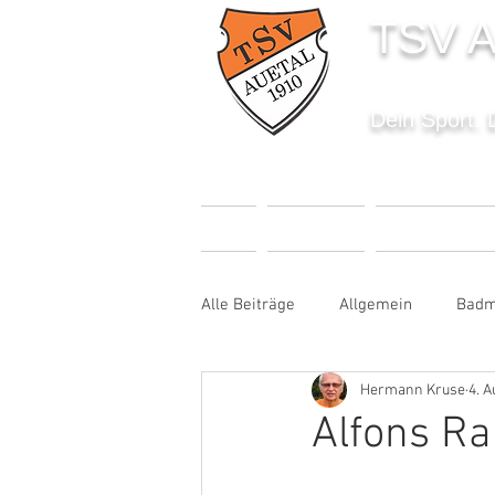
TSV A
Dein Sport. 
START
AKTUELLES
SPORTANGEBO
Alle Beiträge
Allgemein
Badm
Hermann Kruse
4. A
Fußball
Handball
Karat
Alfons Ra
Sportabzeichen
Tanzen