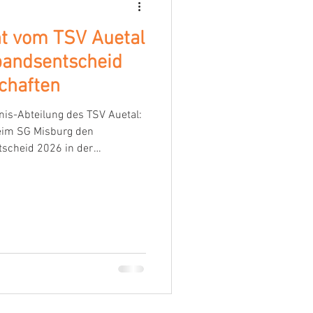
nt vom TSV Auetal
bandsentscheid
chaften
nnis-Abteilung des TSV Auetal:
beim SG Misburg den
tscheid 2026 in der
ährigen Mädchen gewonnen!
onnte Kate beim
 überzeugen und sich dort
de qualifizieren. Auch beim
 anschließend eine starke
Spielen gab sie lediglich einen