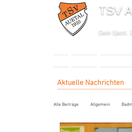
TSV A
Dein Sport. 
START
AKTUELLES
SPORTANGEBO
Aktuelle Nachrichten
Alle Beiträge
Allgemein
Badm
Karate
Kinderturnen
Se