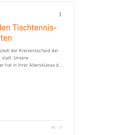
 den Tischtennis-
ften
tedt der Kreisentscheid der
statt. Unsere
r hat in ihrer Altersklasse der
ewonnen! Nun geht es weiter
ichen Glückwunsch Kate! Das
zlichen Glückwunsch!