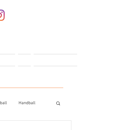
Anmelden
ONTAKT
SHOP
MITGLIEDERBEREICH
ball
Handball
Trampolin