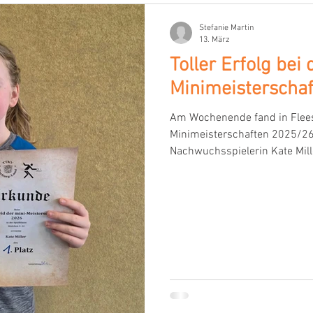
Stefanie Martin
13. März
Toller Erfolg bei
Minimeisterscha
Am Wochenende fand in Flees
Minimeisterschaften 2025/26 
Nachwuchsspielerin Kate Mille
9-10-Jährigen den 1. Platz g
zum Bezirksentscheid. Herzl
war eine super Leistung! Her