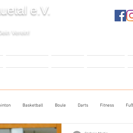
uetal e.V.
Dein Verein!
T
VERANSTALTUNGEN
UNSER VEREIN
MITGLIEDSCHAFT
K
inton
Basketball
Boule
Darts
Fitness
Fuß
niorensport
Sportabzeichen
Tanzen
Tischtennis