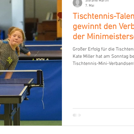
Stefanie Martin
7. Mai
Tischtennis-Tale
gewinnt den Ver
der Minimeisters
Großer Erfolg für die Tischte
Kate Miller hat am Sonntag 
Tischtennis-Mini-Verbandsen
Altersklasse der 9- bis 10-j
Bereits zwei Wochen zuvor k
Bezirksentscheid in Grasberg
souverän für die nächste Run
Verbandsentscheid zeigte sie
Leistung: In insgesamt sechs 
einz