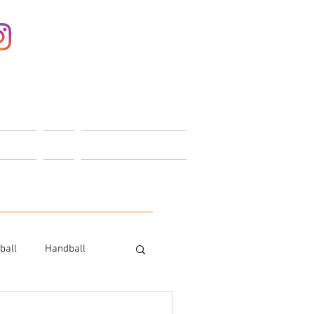
Anmelden
ONTAKT
SHOP
MITGLIEDERBEREICH
ball
Handball
Trampolin