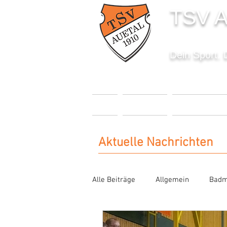
TSV A
Dein Sport. 
START
AKTUELLES
SPORTANGEBO
Aktuelle Nachrichten
Alle Beiträge
Allgemein
Badm
Karate
Kinderturnen
Se