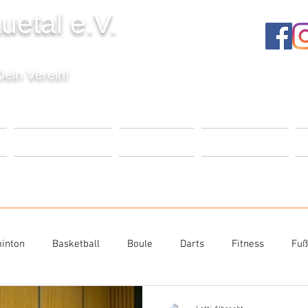
uetal e.V.
Dein Verein!
T
VERANSTALTUNGEN
UNSER VEREIN
MITGLIEDSCHAFT
K
inton
Basketball
Boule
Darts
Fitness
Fuß
niorensport
Sportabzeichen
Tanzen
Tischtennis