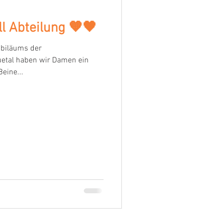
l Abteilung 🧡🖤
ubiläums der
uetal haben wir Damen ein
eine...