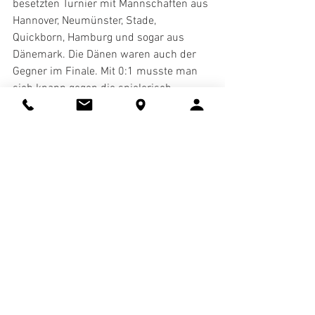
besetzten Turnier mit Mannschaften aus 
Hannover, Neumünster, Stade, 
Quickborn, Hamburg und sogar aus 
Dänemark. Die Dänen waren auch der 
Gegner im Finale. Mit 0:1 musste man 
sich knapp gegen die spielerisch 
stärkste Mannschaft aus unserem 
Nachbarland geschlagen geben Unser 
Winterneuzugang Hischam Malla hatte 
großen Anteil am Einzug ins Finale.
Ein Bericht von Marco Detels und 
Hermann Kruse
Fußball