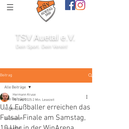
TSV Auetal e.V.
Dein Sport. Dein Verein!
Anmelden
Beitrag
Alle Beiträge
Hermann Kruse
Alle Beiträge
15. Jan. 2025
2 Min. Lesezeit
U14 Fußballer erreichen das
Allgemein
Futsal-Finale am Samstag,
Badminton
10 Uhr in der WinArena.
Basketball