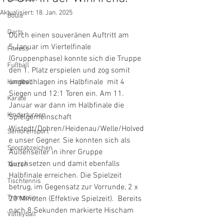
Aktualisiert:
18. Jan. 2025
Boule
Darts
Durch einen souveränen Auftritt am 
5.Januar im Viertelfinale 
Fitness
(Gruppenphase) konnte sich die Truppe 
Fußball
den 1. Platz erspielen und zog somit 
ungeschlagen ins Halbfinale  mit 4 
Handball
Siegen und 12:1 Toren ein. Am 11. 
Karate
Januar war dann im Halbfinale die 
Kinderturnen
Spielgemeinschaft 
Wistedt/Dohren/Heidenau/Welle/Holved
Seniorensport
e unser Gegner. Sie konnten sich als 
Sportabzeichen
Außenseiter in ihrer Gruppe 
durchsetzen und damit ebenfalls 
Tanzen
Halbfinale erreichen. Die Spielzeit 
Tischtennis
betrug, im Gegensatz zur Vorrunde, 2 x 
Trampolin
20 Minuten (Effektive Spielzeit).  Bereits 
nach 8 Sekunden markierte Hischam 
Volleyball