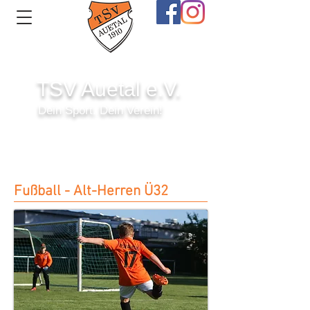
TSV Auetal e.V.
Dein Sport. Dein Verein!
Anmelden
Fußball - Alt-Herren Ü32