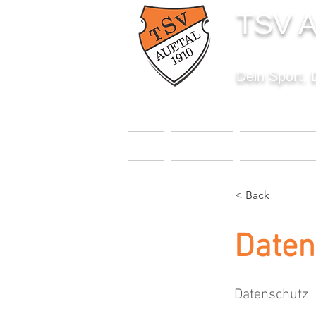
TSV A
Dein Sport. 
START
AKTUELLES
SPORTANGEBO
< Back
Daten
Datenschutz