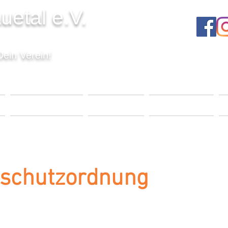
uetal e.V.
Dein Verein!
T
VERANSTALTUNGEN
UNSER VEREIN
MITGLIEDSCHAFT
K
schutzordnung