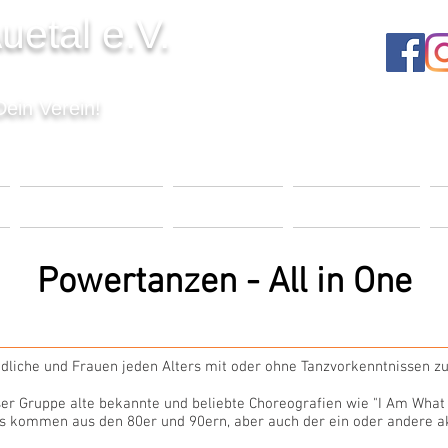
uetal e.V.
Dein Verein!
T
VERANSTALTUNGEN
UNSER VEREIN
MITGLIEDSCHAFT
K
Powertanzen - All in One
gendliche und Frauen jeden Alters mit oder ohne Tanzvorkenntnissen
eser Gruppe alte bekannte und beliebte Choreografien wie "I Am Wha
gs kommen aus den 80er und 90ern, aber auch der ein oder andere akt