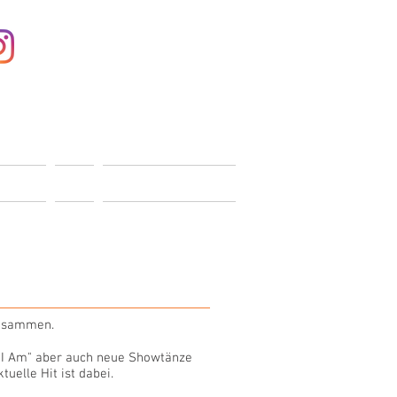
Anmelden
ONTAKT
SHOP
MITGLIEDERBEREICH
 zusammen.
t I Am" aber auch neue Showtänze
uelle Hit ist dabei.