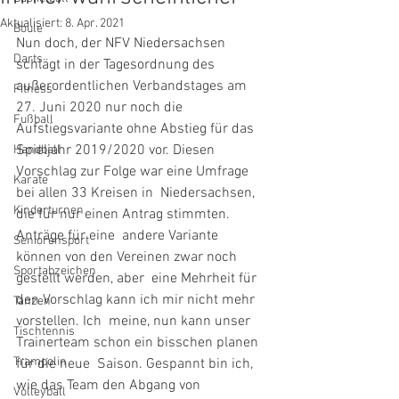
Aktualisiert:
8. Apr. 2021
Boule
Nun doch, der NFV Niedersachsen 
Darts
schlägt in der Tagesordnung des  
außerordentlichen Verbandstages am 
Fitness
27. Juni 2020 nur noch die  
Fußball
Aufstiegsvariante ohne Abstieg für das 
Spieljahr 2019/2020 vor. Diesen  
Handball
Vorschlag zur Folge war eine Umfrage 
Karate
bei allen 33 Kreisen in  Niedersachsen, 
Kinderturnen
die für nur einen Antrag stimmten. 
Anträge für eine  andere Variante 
Seniorensport
können von den Vereinen zwar noch 
Sportabzeichen
gestellt werden, aber  eine Mehrheit für 
den Vorschlag kann ich mir nicht mehr 
Tanzen
vorstellen. Ich  meine, nun kann unser 
Tischtennis
Trainerteam schon ein bisschen planen 
Trampolin
für die neue  Saison. Gespannt bin ich, 
wie das Team den Abgang von 
Volleyball