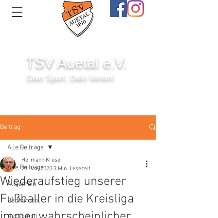
TSV Auetal e.V.
Dein Sport. Dein Verein!
Anmelden
Beitrag
Alle Beiträge
Hermann Kruse
Alle Beiträge
23. Mai 2020
3 Min. Lesezeit
Wiederaufstieg unserer
Allgemein
Fußballer in die Kreisliga
Badminton
immer wahrscheinlicher
Basketball