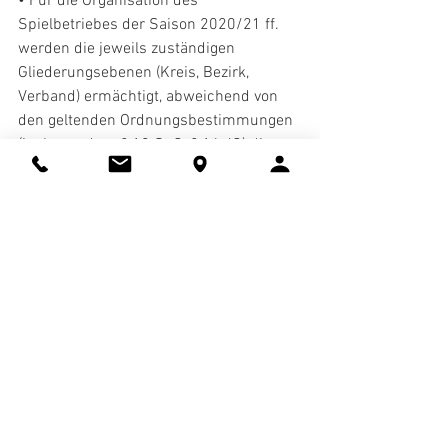
• Für die Organisation des  
Spielbetriebes der Saison 2020/21 ff. 
werden die jeweils zuständigen  
Gliederungsebenen (Kreis, Bezirk, 
Verband) ermächtigt, abweichend von  
den geltenden Ordnungsbestimmungen 
(insbesondere § 18 SpO, § 14 JO) die  
vorgesehene Anzahl der Staffeln pro 
Leistungsklasse/Spielklasse und die  
Sollzahlen pro Staffel zu regeln. 
• Durch die erhöhten Staffelstärken  
(vermehrter Aufstieg, kein Abstieg) 
können Staffelteilungen (z.B. 2 x 10  
Mannschaften, statt 1 x 20 
Mannschaften) oder alternative 
Spielformen  (einfache Spielrunde, Play-
Off-System, Entscheidungsspiele usw.)  
vorgenommen werden 
• Alternative Rahmenterminpläne 