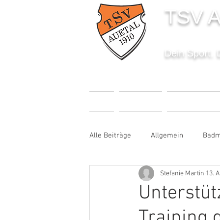
TSV A
Dein Sport. 
START
AKTUELLES
SPORTANGEBO
Alle Beiträge
Allgemein
Badm
Stefanie Martin
13. 
Fußball
Handball
Karat
Unterstüt
Training 
Sportabzeichen
Tanzen