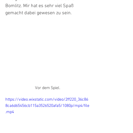
Bomlitz. Mir hat es sehr viel Spaß 
gemacht dabei gewesen zu sein.
Vor dem Spiel.
https://video.wixstatic.com/video/2ff220_36c86
8ca6d65456cb115a3526520afa5/1080p/mp4/file
.mp4