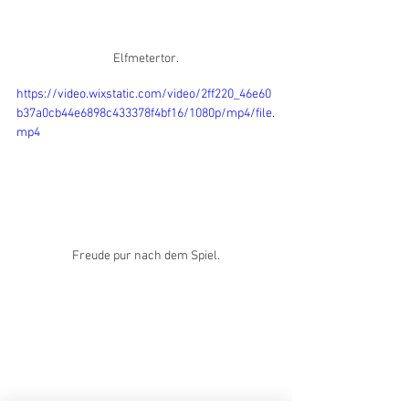
Elfmetertor.
https://video.wixstatic.com/video/2ff220_46e60
b37a0cb44e6898c433378f4bf16/1080p/mp4/file.
mp4
Freude pur nach dem Spiel.