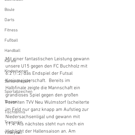
Boule
Darts
Fitness
Fußball
Handball
Mit einer fantastischen Leistung gewann 
Karate
unsere U15 gegen den FC Buchholz mit 
Kinderturnen
6:2 (1:2) das Endspiel der Futsal 
Kreismeisterschaft.  Bereits im 
Seniorensport
Halbfinale zeigte die Mannschaft ein 
Sportabzeichen
grandioses Spiel gegen den großen 
Tanzen
Favoriten TVV Neu Wulmstorf (scheiterte 
im Feld nur ganz knapp am Aufstieg zur 
Tischtennis
Niedersachsenliga) und gewann mit 
Trampolin
11:4. Als nächstes steht nun noch ein 
Highlight der Hallensaison an. Am 
Volleyball