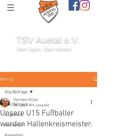
TSV Auetal e.V.
Dein Sport. Dein Verein!
Anmelden
Beitrag
Alle Beiträge
Hermann Kruse
Alle Beiträge
18. Jan.
2 Min. Lesezeit
Unsere U15 Fußballer
Allgemein
werden Hallenkreismeister.
Badminton
Basketball