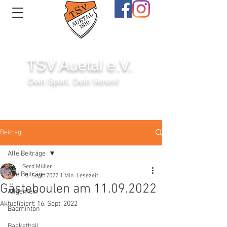
TSV Auetal e.V.
Dein Sport. Dein Verein!
Anmelden
Beitrag
Alle Beiträge
Gerd Müller
Alle Beiträge
13. Sept. 2022
1 Min. Lesezeit
Gästeboulen am 11.09.2022
Allgemein
Aktualisiert:
16. Sept. 2022
Badminton
Basketball