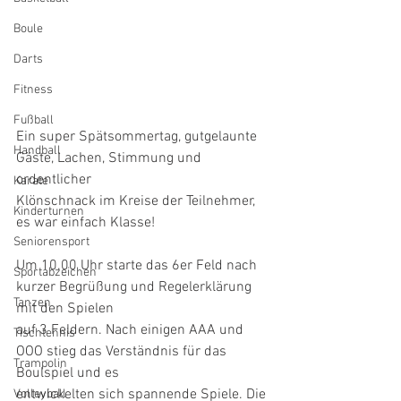
Boule
Darts
Fitness
Fußball
Ein super Spätsommertag, gutgelaunte 
Handball
Gäste, Lachen, Stimmung und 
ordentlicher
Karate
Klönschnack im Kreise der Teilnehmer, 
Kinderturnen
es war einfach Klasse!
Seniorensport
Um 10.00 Uhr starte das 6er Feld nach 
Sportabzeichen
kurzer Begrüßung und Regelerklärung 
Tanzen
mit den Spielen
auf 3 Feldern. Nach einigen AAA und 
Tischtennis
OOO stieg das Verständnis für das 
Trampolin
Boulspiel und es 
entwickelten sich spannende Spiele. Die 
Volleyball