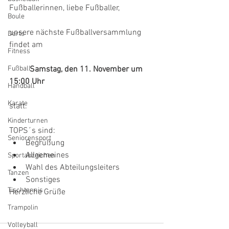
Fußballerinnen, liebe Fußballer,
Boule
unsere nächste Fußballversammlung 
Darts
findet am 
Fitness
Fußball
Samstag, den 11. November um 
15:00 Uhr
Handball
Karate
statt.
Kinderturnen
TOPS´s sind:
Seniorensport
Begrüßung
Allgemeines
Sportabzeichen
Wahl des Abteilungsleiters
Tanzen
Sonstiges
Tischtennis
Herzliche Grüße
Trampolin
Volleyball