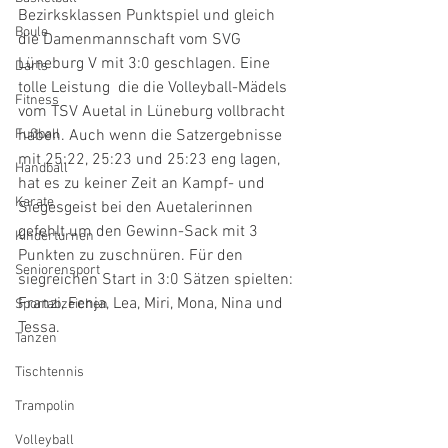
Bezirksklassen Punktspiel und gleich 
Boule
die Damenmannschaft vom SVG 
Lüneburg V mit 3:0 geschlagen. Eine 
Darts
tolle Leistung  die die Volleyball-Mädels 
Fitness
vom TSV Auetal in Lüneburg vollbracht 
Fußball
haben. Auch wenn die Satzergebnisse 
mit 25:22, 25:23 und 25:23 eng lagen, 
Handball
hat es zu keiner Zeit an Kampf- und 
Karate
Siegesgeist bei den Auetalerinnen 
gefehlt um den Gewinn-Sack mit 3 
Kinderturnen
Punkten zu zuschnüren. Für den 
Seniorensport
siegreichen Start in 3:0 Sätzen spielten: 
Franzi, Fenja, Lea, Miri, Mona, Nina und 
Sportabzeichen
Tessa. 
Tanzen
Tischtennis
Trampolin
Volleyball