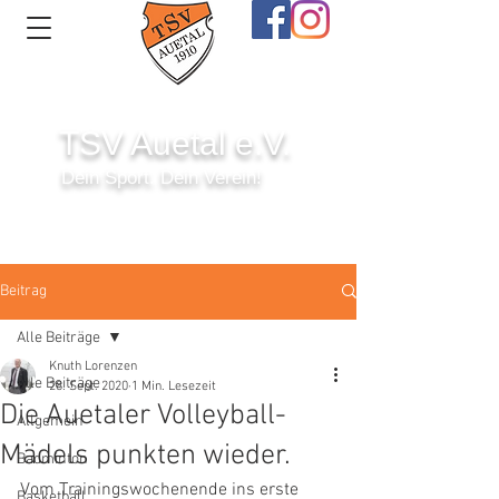
TSV Auetal e.V.
Dein Sport. Dein Verein!
Anmelden
Beitrag
Alle Beiträge
Knuth Lorenzen
Alle Beiträge
28. Sept. 2020
1 Min. Lesezeit
Die Auetaler Volleyball-
Allgemein
Mädels punkten wieder.
Badminton
Vom Trainingswochenende ins erste 
Basketball