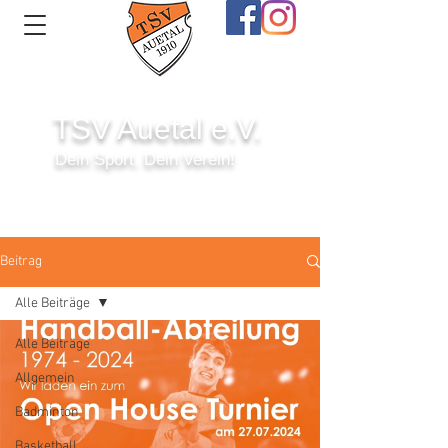
TSV Auetal e.V.
Dein Sport. Dein Verein!
Anmelden
Beitrag
Alle Beiträge
Alle Beiträge
Allgemein
Badminton
Basketball