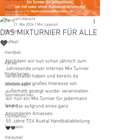
Boule
Lotti Albrecht
Darts
21. Mai 2024
1 Min. Lesezeit
DAS MIXTURNIER FÜR ALLE
Fitness
🧡
Fußball
Handball
Nachdem wir nun schon jährlich zum 
Karate
Jahresende unser internes Mix Turnier 
Kinderturnen
veranstaltet haben und bereits da 
immer sehr großes Interesse von 
Seniorensport
außerhalb gezeigt wurde- veranstalten 
Sportabzeichen
wir nun ein Mix Turnier für jedermann 
Tanzen
und das aufgrund eines ganz 
besonderen Anlasses: 
Tischtennis
50 Jahre TSV Auetal Handballabteilung 
Trampolin
🖤🧡
Volleyball