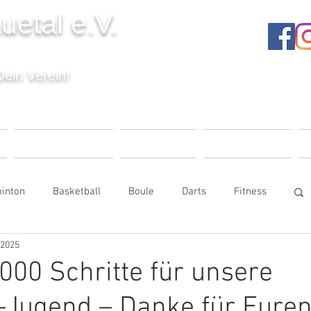
uetal e.V.
Dein Verein!
T
VERANSTALTUNGEN
UNSER VEREIN
MITGLIEDSCHAFT
K
inton
Basketball
Boule
Darts
Fitness
. 2025
e
Kinderturnen
Seniorensport
000 Schritte für unsere
l-Jugend – Danke für Eure
Tischtennis
Trampolin
Volleyball
Vorstand