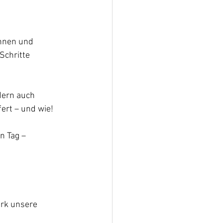
innen und 
chritte 
dern auch 
ert – und wie!
n Tag – 
ark unsere 