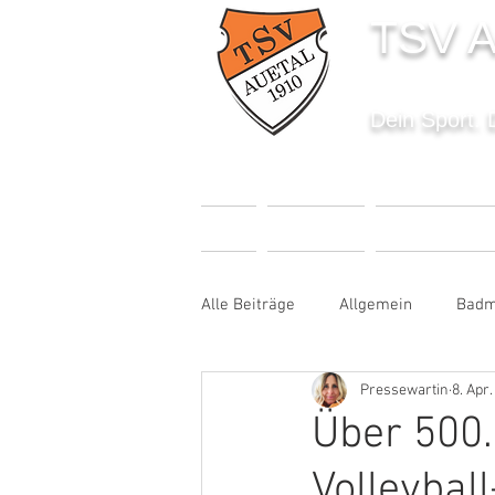
TSV A
Dein Sport. 
START
AKTUELLES
SPORTANGEBO
Alle Beiträge
Allgemein
Badm
Pressewartin
8. Apr
Fußball
Handball
Karat
Über 500.
Volleybal
Sportabzeichen
Tanzen